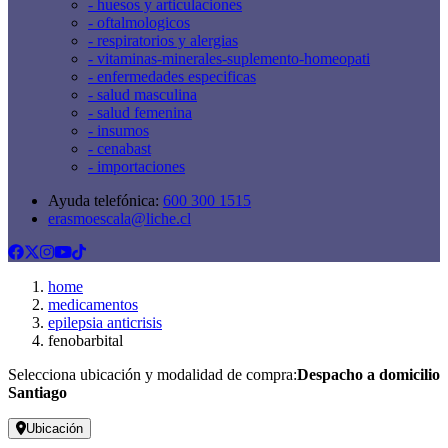
- huesos y articulaciones
- oftalmologicos
- respiratorios y alergias
- vitaminas-minerales-suplemento-homeopati
- enfermedades especificas
- salud masculina
- salud femenina
- insumos
- cenabast
- importaciones
Ayuda telefónica:
600 300 1515
erasmoescala@liche.cl
home
medicamentos
epilepsia anticrisis
fenobarbital
Selecciona ubicación y modalidad de compra:
Despacho a domicilio
Santiago
Ubicación