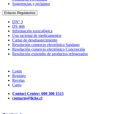
Sugerencias y reclamos
Enlaces Regulatorios
DN° 3
DS 466
Información toxicológica
Uso racional de medicamentos
Cartas de desabastecimiento
Resolución comercio electrónico Santiago
Resolución comercio electrónico Concepción
Resolución expendio de productos refrigerados
Tienda
Login
Registro
Recetas
Carro
Contact Center: 600 300 1515
contacto@liche.cl
Siguenos en redes sociales