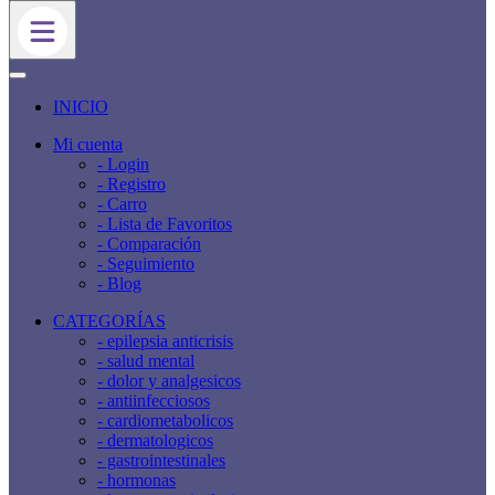
INICIO
Mi cuenta
- Login
- Registro
- Carro
- Lista de Favoritos
- Comparación
- Seguimiento
- Blog
CATEGORÍAS
- epilepsia anticrisis
- salud mental
- dolor y analgesicos
- antiinfecciosos
- cardiometabolicos
- dermatologicos
- gastrointestinales
- hormonas