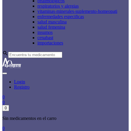
oftalmologicos
respiratorios y alergias
vitaminas-minerales-suplemento-homeopati
enfermedades especificas
salud masculina
salud femenina
insumos
cenabast
importaciones
Login
Registro
0
0
0
Sin medicamentos en el carro
0