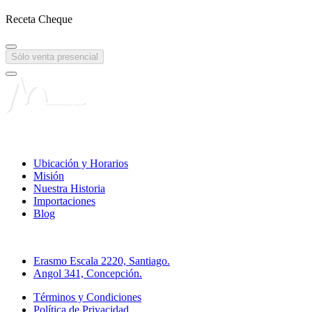
Receta Cheque
Sólo venta presencial
Liga Chilena contra la Epilepsia
Ubicación y Horarios
Misión
Nuestra Historia
Importaciones
Blog
Direcciones Farmacia Online
Erasmo Escala 2220, Santiago.
Angol 341, Concepción.
Términos y Condiciones
Política de Privacidad