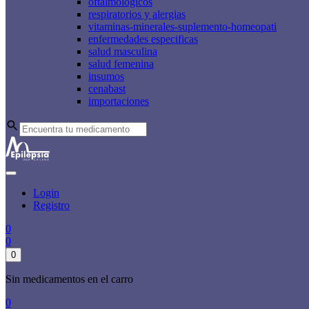
oftalmologicos
respiratorios y alergias
vitaminas-minerales-suplemento-homeopati
enfermedades especificas
salud masculina
salud femenina
insumos
cenabast
importaciones
Login
Registro
0
0
0
Sin medicamentos en el carro
0