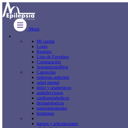
Menú
Mi cuenta
Login
Registro
Lista de Favoritos
Comparación
Seguimiento
Blog
Categorías
epilepsia anticrisis
salud mental
dolor y analgesicos
antiinfecciosos
cardiometabolicos
dermatologicos
gastrointestinales
hormonas
huesos y articulaciones