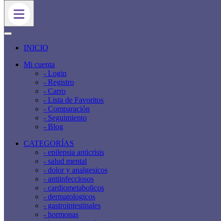
INICIO
Mi cuenta
- Login
- Registro
- Carro
- Lista de Favoritos
- Comparación
- Seguimiento
- Blog
CATEGORÍAS
- epilepsia anticrisis
- salud mental
- dolor y analgesicos
- antiinfecciosos
- cardiometabolicos
- dermatologicos
- gastrointestinales
- hormonas