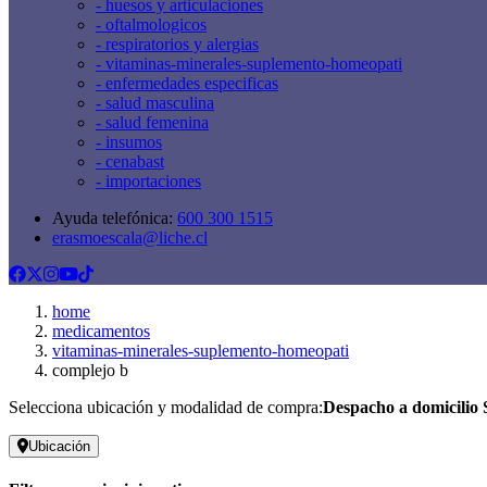
- huesos y articulaciones
- oftalmologicos
- respiratorios y alergias
- vitaminas-minerales-suplemento-homeopati
- enfermedades especificas
- salud masculina
- salud femenina
- insumos
- cenabast
- importaciones
Ayuda telefónica:
600 300 1515
erasmoescala@liche.cl
home
medicamentos
vitaminas-minerales-suplemento-homeopati
complejo b
Selecciona ubicación y modalidad de compra:
Despacho a domicilio 
Ubicación