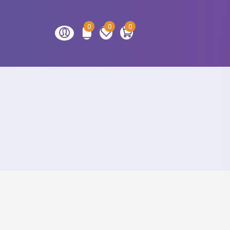
0
0
0