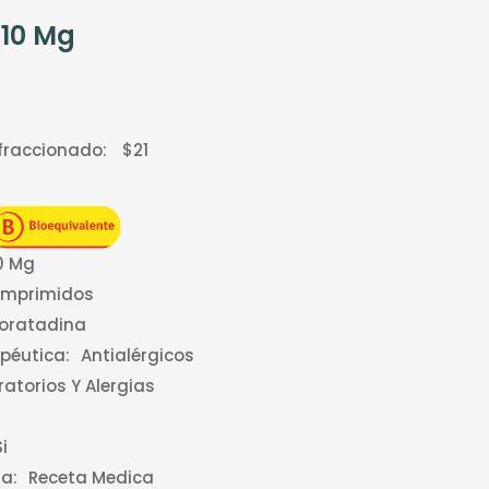
 10 Mg
 fraccionado:
$21
0 Mg
omprimidos
oratadina
apéutica:
Antialérgicos
ratorios Y Alergias
i
a:
Receta Medica