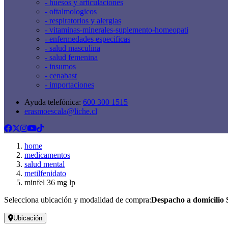
- huesos y articulaciones
- oftalmologicos
- respiratorios y alergias
- vitaminas-minerales-suplemento-homeopati
- enfermedades especificas
- salud masculina
- salud femenina
- insumos
- cenabast
- importaciones
Ayuda telefónica:
600 300 1515
erasmoescala@liche.cl
home
medicamentos
salud mental
metilfenidato
minfel 36 mg lp
Selecciona ubicación y modalidad de compra:
Despacho a domicilio 
Ubicación