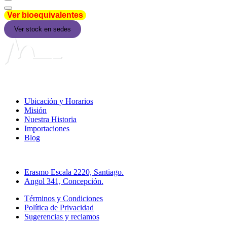
Ver bioequivalentes
Ver stock en sedes
Liga Chilena contra la Epilepsia
Ubicación y Horarios
Misión
Nuestra Historia
Importaciones
Blog
Direcciones Farmacia Online
Erasmo Escala 2220, Santiago.
Angol 341, Concepción.
Términos y Condiciones
Política de Privacidad
Sugerencias y reclamos