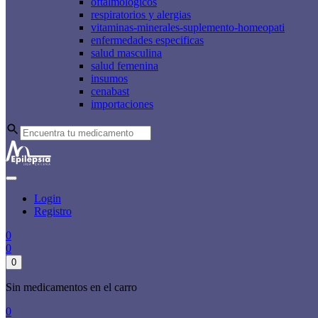
oftalmologicos
respiratorios y alergias
vitaminas-minerales-suplemento-homeopati
enfermedades especificas
salud masculina
salud femenina
insumos
cenabast
importaciones
Login
Registro
0
0
0
Sin medicamentos en el carro
0