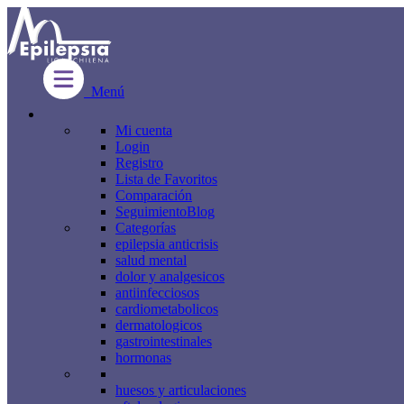
Menú
Mi cuenta
Login
Registro
Lista de Favoritos
Comparación
Seguimiento
Blog
Categorías
epilepsia anticrisis
salud mental
dolor y analgesicos
antiinfecciosos
cardiometabolicos
dermatologicos
gastrointestinales
hormonas
huesos y articulaciones