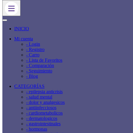
INICIO
Mi cuenta
- Login
- Registro
- Carro
- Lista de Favoritos
- Comparación
- Seguimiento
- Blog
CATEGORÍAS
- epilepsia anticrisis
- salud mental
- dolor y analgesicos
- antiinfecciosos
- cardiometabolicos
- dermatologicos
- gastrointestinales
- hormonas