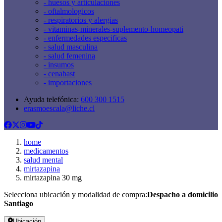
- huesos y articulaciones
- oftalmologicos
- respiratorios y alergias
- vitaminas-minerales-suplemento-homeopati
- enfermedades especificas
- salud masculina
- salud femenina
- insumos
- cenabast
- importaciones
Ayuda telefónica:
600 300 1515
erasmoescala@liche.cl
home
medicamentos
salud mental
mirtazapina
mirtazapina 30 mg
Selecciona ubicación y modalidad de compra:
Despacho a domicilio
Santiago
Ubicación