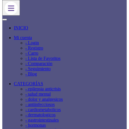
INICIO
Mi cuenta
- Login
- Registro
- Carro
- Lista de Favoritos
- Comparación
- Seguimiento
- Blog
CATEGORÍAS
- epilepsia anticrisis
- salud mental
- dolor y analgesicos
- antiinfecciosos
- cardiometabolicos
- dermatologicos
- gastrointestinales
- hormonas