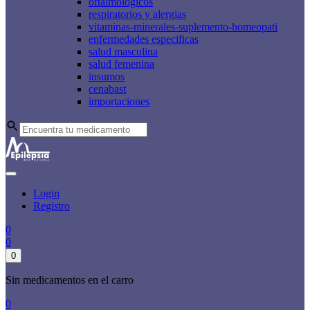
oftalmologicos
respiratorios y alergias
vitaminas-minerales-suplemento-homeopati
enfermedades especificas
salud masculina
salud femenina
insumos
cenabast
importaciones
Login
Registro
0
0
0
Sin medicamentos en el carro
0