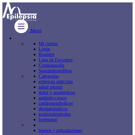
Menú
Mi cuenta
Login
Registro
Lista de Favoritos
Comparación
Seguimiento
Blog
Categorías
epilepsia anticrisis
salud mental
dolor y analgesicos
antiinfecciosos
cardiometabolicos
dermatologicos
gastrointestinales
hormonas
huesos y articulaciones