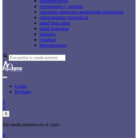
oftalmologicos
respiratorios y alergias
vitaminas-minerales-suplemento-homeopati
enfermedades especificas
salud masculina
salud femenina
insumos
cenabast
importaciones
Login
Registro
0
0
0
Sin medicamentos en el carro
0