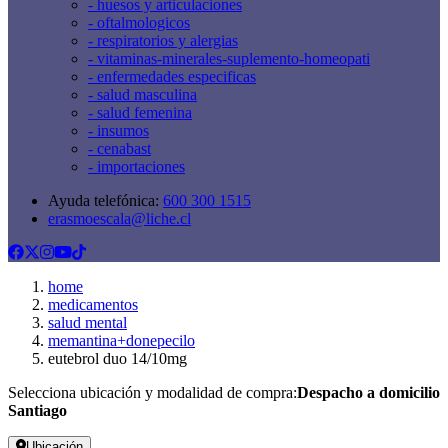
- huesos y articulaciones
- oftalmologicos
- respiratorios y alergias
- vitaminas-minerales-suplemento-homeopati
- enfermedades especificas
- salud masculina
- salud femenina
- insumos
- cenabast
- importaciones
Ayuda telefónica:
600 300 1515
erasmoescala@liche.cl
home
medicamentos
salud mental
memantina+donepecilo
eutebrol duo 14/10mg
Selecciona ubicación y modalidad de compra:
Despacho a domicilio
Santiago
Ubicación