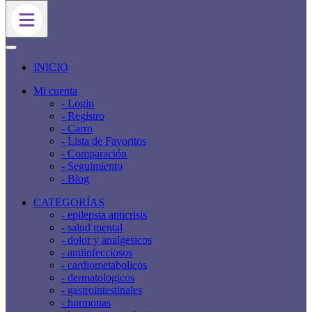
INICIO
Mi cuenta
- Login
- Registro
- Carro
- Lista de Favoritos
- Comparación
- Seguimiento
- Blog
CATEGORÍAS
- epilepsia anticrisis
- salud mental
- dolor y analgesicos
- antiinfecciosos
- cardiometabolicos
- dermatologicos
- gastrointestinales
- hormonas