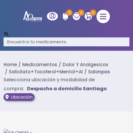
0
0
0
Home
Medicamentos
Dolor Y Analgesicos
Salicilato+tocoferol+mentol+al
Salonpas
Selecciona ubicación y modalidad de
compra:
Despacho a domicilio Santiago
Ubicación